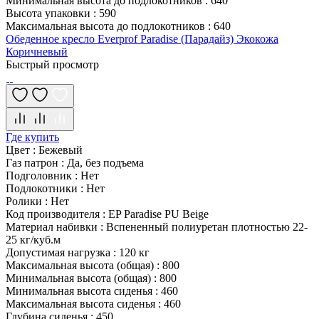
Минимальная высота до подлокотников
:
640
Высота упаковки
:
590
Максимальная высота до подлокотников
:
640
Обеденное кресло Everprof Paradise (Парадайз) Экокожа
Коричневый
Быстрый просмотр
Где купить
Цвет
:
Бежевый
Газ патрон
:
Да, без подъема
Подголовник
:
Нет
Подлокотники
:
Нет
Ролики
:
Нет
Код производителя
:
EP Paradise PU Beige
Материал набивки
:
Вспененный полиуретан плотностью 22-
25 кг/куб.м
Допустимая нагрузка
:
120 кг
Максимальная высота (общая)
:
800
Минимальная высота (общая)
:
800
Минимальная высота сиденья
:
460
Максимальная высота сиденья
:
460
Глубина сиденья
:
450