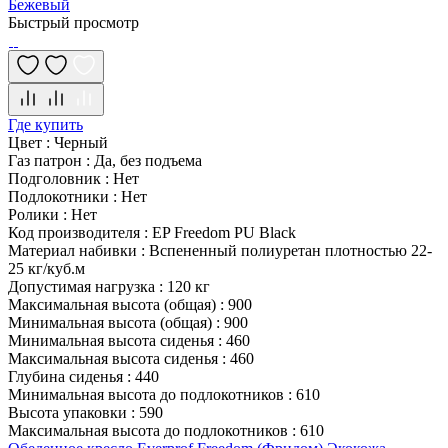
Бежевый
Быстрый просмотр
Где купить
Цвет
:
Черный
Газ патрон
:
Да, без подъема
Подголовник
:
Нет
Подлокотники
:
Нет
Ролики
:
Нет
Код производителя
:
EP Freedom PU Black
Материал набивки
:
Вспененный полиуретан плотностью 22-
25 кг/куб.м
Допустимая нагрузка
:
120 кг
Максимальная высота (общая)
:
900
Минимальная высота (общая)
:
900
Минимальная высота сиденья
:
460
Максимальная высота сиденья
:
460
Глубина сиденья
:
440
Минимальная высота до подлокотников
:
610
Высота упаковки
:
590
Максимальная высота до подлокотников
:
610