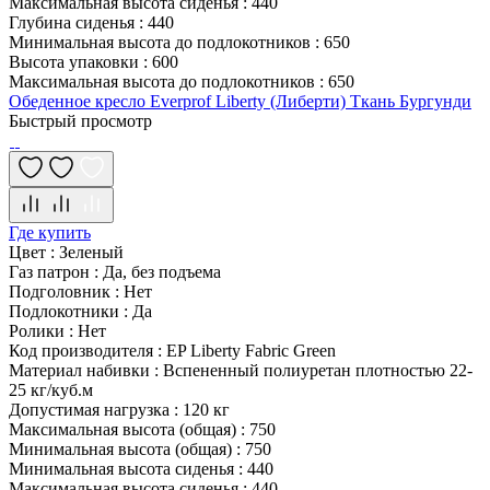
Максимальная высота сиденья
:
440
Глубина сиденья
:
440
Минимальная высота до подлокотников
:
650
Высота упаковки
:
600
Максимальная высота до подлокотников
:
650
Обеденное кресло Everprof Liberty (Либерти) Ткань Бургунди
Быстрый просмотр
Где купить
Цвет
:
Зеленый
Газ патрон
:
Да, без подъема
Подголовник
:
Нет
Подлокотники
:
Да
Ролики
:
Нет
Код производителя
:
EP Liberty Fabric Green
Материал набивки
:
Вспененный полиуретан плотностью 22-
25 кг/куб.м
Допустимая нагрузка
:
120 кг
Максимальная высота (общая)
:
750
Минимальная высота (общая)
:
750
Минимальная высота сиденья
:
440
Максимальная высота сиденья
:
440