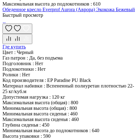
Максимальная высота до подлокотников
:
610
Обеденное кресло Everprof Aurora (Аврора) Экокожа Бежевый
Быстрый просмотр
Где купить
Цвет
:
Черный
Газ патрон
:
Да, без подъема
Подголовник
:
Нет
Подлокотники
:
Нет
Ролики
:
Нет
Код производителя
:
EP Paradise PU Black
Материал набивки
:
Вспененный полиуретан плотностью 22-
25 кг/куб.м
Допустимая нагрузка
:
120 кг
Максимальная высота (общая)
:
800
Минимальная высота (общая)
:
800
Минимальная высота сиденья
:
460
Максимальная высота сиденья
:
460
Глубина сиденья
:
450
Минимальная высота до подлокотников
:
640
Высота упаковки
:
590