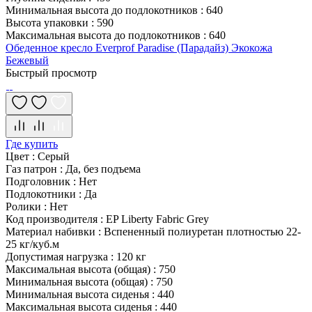
Минимальная высота до подлокотников
:
640
Высота упаковки
:
590
Максимальная высота до подлокотников
:
640
Обеденное кресло Everprof Paradise (Парадайз) Экокожа
Бежевый
Быстрый просмотр
Где купить
Цвет
:
Серый
Газ патрон
:
Да, без подъема
Подголовник
:
Нет
Подлокотники
:
Да
Ролики
:
Нет
Код производителя
:
EP Liberty Fabric Grey
Материал набивки
:
Вспененный полиуретан плотностью 22-
25 кг/куб.м
Допустимая нагрузка
:
120 кг
Максимальная высота (общая)
:
750
Минимальная высота (общая)
:
750
Минимальная высота сиденья
:
440
Максимальная высота сиденья
:
440