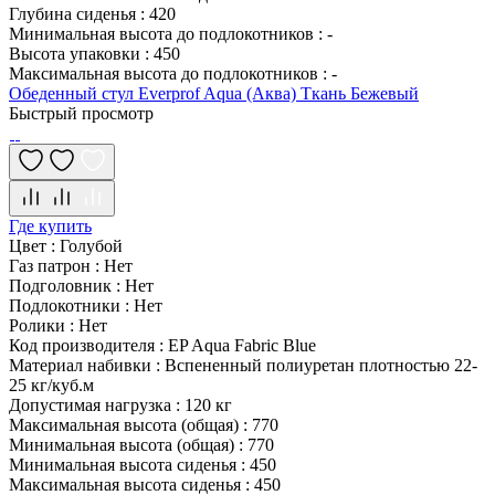
Глубина сиденья
:
420
Минимальная высота до подлокотников
:
-
Высота упаковки
:
450
Максимальная высота до подлокотников
:
-
Обеденный стул Everprof Aqua (Аква) Ткань Бежевый
Быстрый просмотр
Где купить
Цвет
:
Голубой
Газ патрон
:
Нет
Подголовник
:
Нет
Подлокотники
:
Нет
Ролики
:
Нет
Код производителя
:
EP Aqua Fabric Blue
Материал набивки
:
Вспененный полиуретан плотностью 22-
25 кг/куб.м
Допустимая нагрузка
:
120 кг
Максимальная высота (общая)
:
770
Минимальная высота (общая)
:
770
Минимальная высота сиденья
:
450
Максимальная высота сиденья
:
450