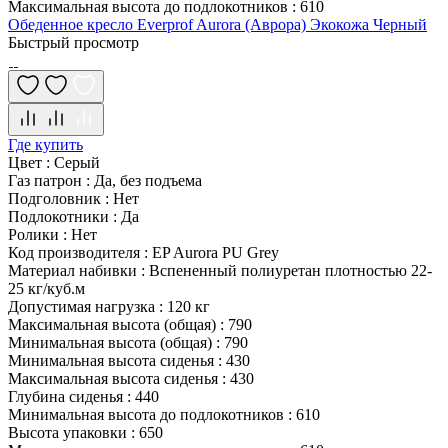
Максимальная высота до подлокотников
:
610
Обеденное кресло Everprof Aurora (Аврора) Экокожа Черный
Быстрый просмотр
Где купить
Цвет
:
Серый
Газ патрон
:
Да, без подъема
Подголовник
:
Нет
Подлокотники
:
Да
Ролики
:
Нет
Код производителя
:
EP Aurora PU Grey
Материал набивки
:
Вспененный полиуретан плотностью 22-
25 кг/куб.м
Допустимая нагрузка
:
120 кг
Максимальная высота (общая)
:
790
Минимальная высота (общая)
:
790
Минимальная высота сиденья
:
430
Максимальная высота сиденья
:
430
Глубина сиденья
:
440
Минимальная высота до подлокотников
:
610
Высота упаковки
:
650