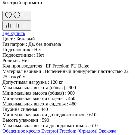
Быстрый просмотр
Где купить
Цвет
:
Бежевый
Газ патрон
:
Да, без подъема
Подголовник
:
Нет
Подлокотники
:
Нет
Ролики
:
Нет
Код производителя
:
EP Freedom PU Beige
Материал набивки
:
Вспененный полиуретан плотностью 22-
25 кг/куб.м
Допустимая нагрузка
:
120 кг
Максимальная высота (общая)
:
900
Минимальная высота (общая)
:
900
Минимальная высота сиденья
:
460
Максимальная высота сиденья
:
460
Глубина сиденья
:
440
Минимальная высота до подлокотников
:
610
Высота упаковки
:
590
Максимальная высота до подлокотников
:
610
Обеденное кресло Everprof Freedom (Фридом) Экокожа