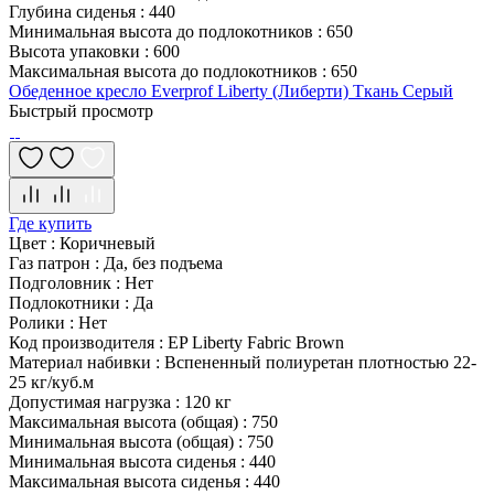
Глубина сиденья
:
440
Минимальная высота до подлокотников
:
650
Высота упаковки
:
600
Максимальная высота до подлокотников
:
650
Обеденное кресло Everprof Liberty (Либерти) Ткань Серый
Быстрый просмотр
Где купить
Цвет
:
Коричневый
Газ патрон
:
Да, без подъема
Подголовник
:
Нет
Подлокотники
:
Да
Ролики
:
Нет
Код производителя
:
EP Liberty Fabric Brown
Материал набивки
:
Вспененный полиуретан плотностью 22-
25 кг/куб.м
Допустимая нагрузка
:
120 кг
Максимальная высота (общая)
:
750
Минимальная высота (общая)
:
750
Минимальная высота сиденья
:
440
Максимальная высота сиденья
:
440