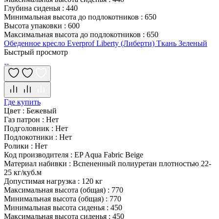
Глубина сиденья
:
440
Минимальная высота до подлокотников
:
650
Высота упаковки
:
600
Максимальная высота до подлокотников
:
650
Обеденное кресло Everprof Liberty (Либерти) Ткань Зеленый
Быстрый просмотр
Где купить
Цвет
:
Бежевый
Газ патрон
:
Нет
Подголовник
:
Нет
Подлокотники
:
Нет
Ролики
:
Нет
Код производителя
:
EP Aqua Fabric Beige
Материал набивки
:
Вспененный полиуретан плотностью 22-
25 кг/куб.м
Допустимая нагрузка
:
120 кг
Максимальная высота (общая)
:
770
Минимальная высота (общая)
:
770
Минимальная высота сиденья
:
450
Максимальная высота сиденья
:
450