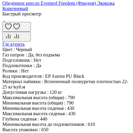
Обеденное кресло Everprof Freedom (Фридом) Экокожа
Коричневый
Быстрый просмотр
Где купить
Цвет
:
Черный
Газ патрон
:
Да, без подъема
Подголовник
:
Нет
Подлокотники
:
Да
Ролики
:
Нет
Код производителя
:
EP Aurora PU Black
Материал набивки
:
Вспененный полиуретан плотностью 22-
25 кг/куб.м
Допустимая нагрузка
:
120 кг
Максимальная высота (общая)
:
790
Минимальная высота (общая)
:
790
Минимальная высота сиденья
:
430
Максимальная высота сиденья
:
430
Глубина сиденья
:
440
Минимальная высота до подлокотников
:
610
Высота упаковки
:
650