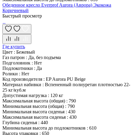
Обеденное кресло Everprof Aurora (Аврора) Экокожа
Коричневый
Быстрый просмотр
Где купить
Цвет
:
Бежевый
Газ патрон
:
Да, без подъема
Подголовник
:
Нет
Подлокотники
:
Да
Ролики
:
Нет
Код производителя
:
EP Aurora PU Beige
Материал набивки
:
Вспененный полиуретан плотностью 22-
25 кг/куб.м
Допустимая нагрузка
:
120 кг
Максимальная высота (общая)
:
790
Минимальная высота (общая)
:
790
Минимальная высота сиденья
:
430
Максимальная высота сиденья
:
430
Глубина сиденья
:
440
Минимальная высота до подлокотников
:
610
Высота упаковки
:
650