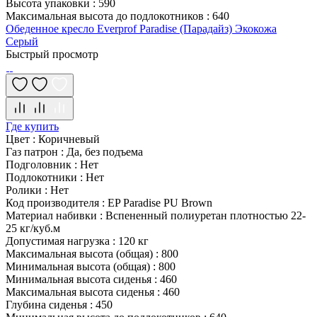
Высота упаковки
:
590
Максимальная высота до подлокотников
:
640
Обеденное кресло Everprof Paradise (Парадайз) Экокожа
Серый
Быстрый просмотр
Где купить
Цвет
:
Коричневый
Газ патрон
:
Да, без подъема
Подголовник
:
Нет
Подлокотники
:
Нет
Ролики
:
Нет
Код производителя
:
EP Paradise PU Brown
Материал набивки
:
Вспененный полиуретан плотностью 22-
25 кг/куб.м
Допустимая нагрузка
:
120 кг
Максимальная высота (общая)
:
800
Минимальная высота (общая)
:
800
Минимальная высота сиденья
:
460
Максимальная высота сиденья
:
460
Глубина сиденья
:
450