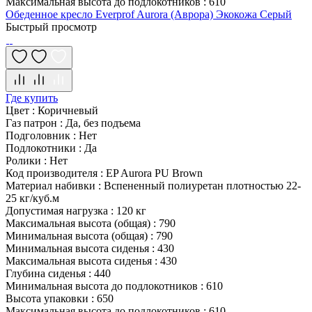
Максимальная высота до подлокотников
:
610
Обеденное кресло Everprof Aurora (Аврора) Экокожа Серый
Быстрый просмотр
Где купить
Цвет
:
Коричневый
Газ патрон
:
Да, без подъема
Подголовник
:
Нет
Подлокотники
:
Да
Ролики
:
Нет
Код производителя
:
EP Aurora PU Brown
Материал набивки
:
Вспененный полиуретан плотностью 22-
25 кг/куб.м
Допустимая нагрузка
:
120 кг
Максимальная высота (общая)
:
790
Минимальная высота (общая)
:
790
Минимальная высота сиденья
:
430
Максимальная высота сиденья
:
430
Глубина сиденья
:
440
Минимальная высота до подлокотников
:
610
Высота упаковки
:
650
Максимальная высота до подлокотников
:
610