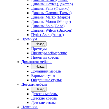
Диваны Dexter (Дэкстер)
Диваны Felix (Феликс)
Диваны Gamma (Гамма)
Диваны Marko (Марко)
Диваны Monro (Монро)
Диваны Solo (Соло)
Диваны Wilson (Вилсон)
Пуфы Astra (Астра)
Премиум
Назад
Премиум
Премиум геймерские
Премиум кресла
Домашняя мебель
Назад
Домашняя мебель
Барные стулья
Обеденные стулья
Детская мебель
Назад
Детская мебель
Детские кресла
Детские столы
Новинки