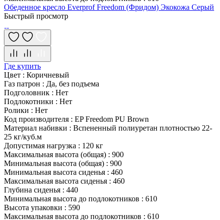
Обеденное кресло Everprof Freedom (Фридом) Экокожа Серый
Быстрый просмотр
Где купить
Цвет
:
Коричневый
Газ патрон
:
Да, без подъема
Подголовник
:
Нет
Подлокотники
:
Нет
Ролики
:
Нет
Код производителя
:
EP Freedom PU Brown
Материал набивки
:
Вспененный полиуретан плотностью 22-
25 кг/куб.м
Допустимая нагрузка
:
120 кг
Максимальная высота (общая)
:
900
Минимальная высота (общая)
:
900
Минимальная высота сиденья
:
460
Максимальная высота сиденья
:
460
Глубина сиденья
:
440
Минимальная высота до подлокотников
:
610
Высота упаковки
:
590
Максимальная высота до подлокотников
:
610