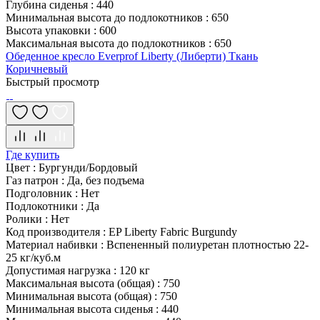
Глубина сиденья
:
440
Минимальная высота до подлокотников
:
650
Высота упаковки
:
600
Максимальная высота до подлокотников
:
650
Обеденное кресло Everprof Liberty (Либерти) Ткань
Коричневый
Быстрый просмотр
Где купить
Цвет
:
Бургунди/Бордовый
Газ патрон
:
Да, без подъема
Подголовник
:
Нет
Подлокотники
:
Да
Ролики
:
Нет
Код производителя
:
EP Liberty Fabric Burgundy
Материал набивки
:
Вспененный полиуретан плотностью 22-
25 кг/куб.м
Допустимая нагрузка
:
120 кг
Максимальная высота (общая)
:
750
Минимальная высота (общая)
:
750
Минимальная высота сиденья
:
440