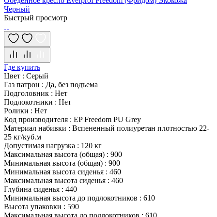
Обеденное кресло Everprof Freedom (Фридом) Экокожа
Черный
Быстрый просмотр
Где купить
Цвет
:
Серый
Газ патрон
:
Да, без подъема
Подголовник
:
Нет
Подлокотники
:
Нет
Ролики
:
Нет
Код производителя
:
EP Freedom PU Grey
Материал набивки
:
Вспененный полиуретан плотностью 22-
25 кг/куб.м
Допустимая нагрузка
:
120 кг
Максимальная высота (общая)
:
900
Минимальная высота (общая)
:
900
Минимальная высота сиденья
:
460
Максимальная высота сиденья
:
460
Глубина сиденья
:
440
Минимальная высота до подлокотников
:
610
Высота упаковки
:
590
Максимальная высота до подлокотников
:
610