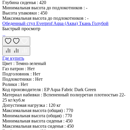
Глубина сиденья
:
420
Минимальная высота до подлокотников
:
-
Высота упаковки
:
450
Максимальная высота до подлокотников
:
-
Обеденный стул Everprof Aqua (Аква) Ткань Голубой
Быстрый просмотр
Где купить
Цвет
:
Темно-зеленый
Газ патрон
:
Нет
Подголовник
:
Нет
Подлокотники
:
Нет
Ролики
:
Нет
Код производителя
:
EP Aqua Fabric Dark Green
Материал набивки
:
Вспененный полиуретан плотностью 22-
25 кг/куб.м
Допустимая нагрузка
:
120 кг
Максимальная высота (общая)
:
770
Минимальная высота (общая)
:
770
Минимальная высота сиденья
:
450
Максимальная высота сиденья
:
450