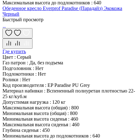
Максимальная высота до подлокотников
:
640
Обеденное кресло Everprof Paradise (Парадайз) Экокожа
Черный
Быстрый просмотр
Где купить
Цвет
:
Серый
Газ патрон
:
Да, без подъема
Подголовник
:
Нет
Подлокотники
:
Нет
Ролики
:
Нет
Код производителя
:
EP Paradise PU Grey
Материал набивки
:
Вспененный полиуретан плотностью 22-
25 кг/куб.м
Допустимая нагрузка
:
120 кг
Максимальная высота (общая)
:
800
Минимальная высота (общая)
:
800
Минимальная высота сиденья
:
460
Максимальная высота сиденья
:
460
Глубина сиденья
:
450
Минимальная высота до подлокотников
:
640