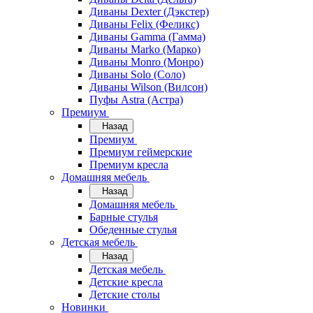
Диваны Dexter (Дэкстер)
Диваны Felix (Феликс)
Диваны Gamma (Гамма)
Диваны Marko (Марко)
Диваны Monro (Монро)
Диваны Solo (Соло)
Диваны Wilson (Вилсон)
Пуфы Astra (Астра)
Премиум
Назад
Премиум
Премиум геймерские
Премиум кресла
Домашняя мебель
Назад
Домашняя мебель
Барные стулья
Обеденные стулья
Детская мебель
Назад
Детская мебель
Детские кресла
Детские столы
Новинки