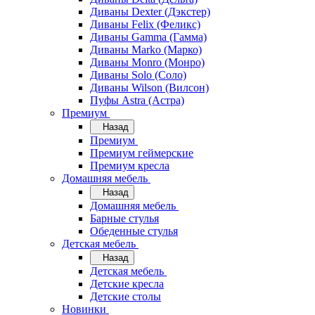
Диваны Dexter (Дэкстер)
Диваны Felix (Феликс)
Диваны Gamma (Гамма)
Диваны Marko (Марко)
Диваны Monro (Монро)
Диваны Solo (Соло)
Диваны Wilson (Вилсон)
Пуфы Astra (Астра)
Премиум
Назад
Премиум
Премиум геймерские
Премиум кресла
Домашняя мебель
Назад
Домашняя мебель
Барные стулья
Обеденные стулья
Детская мебель
Назад
Детская мебель
Детские кресла
Детские столы
Новинки