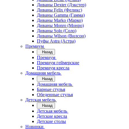
Диваны Dexter (Дэкстер)
Диваны Felix (Феликс)
Диваны Gamma (Гамма)
Диваны Marko (Марко)
Диваны Monro (Монро)
Диваны Solo (Соло)
Диваны Wilson (Вилсон)
Пуфы Astra (Астра)
Премиум
Назад
Премиум
Премиум геймерские
Премиум кресла
Домашняя мебель
Назад
Домашняя мебель
Барные стулья
Обеденные стулья
Детская мебель
Назад
Детская мебель
Детские кресла
Детские столы
Новинки