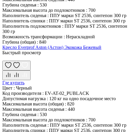
Глубина сиденья
:
530
Максимальная высота до подлокотников
:
700
Наполнитель сиденья
:
ППУ марки ST 2536, синтепон 300 гр
Наполнитель спинки
:
ППУ марки ST 2536, синтепон 300 гр
Наполнитель подлокотников
:
ППУ марки ST 2536, синтепон
300 гр
Возможность трансформации
:
Нераскладной
Глубина (общая)
:
840
Кресло Everprof Aston (Астон) Экокожа Бежевый
Быстрый просмотр
Где купить
Цвет
:
Черный
Код производителя
:
EV-AT-02_PUBLACK
Допустимая нагрузка
:
120 кг на одно посадочное место
Максимальная высота (общая)
:
820
Максимальная высота сиденья
:
440
Глубина сиденья
:
530
Максимальная высота до подлокотников
:
700
Наполнитель сиденья
:
ППУ марки ST 2536, синтепон 300 гр
Наполнитель спинки
:
ППУ марки ST 2536, синтепон 300 гр