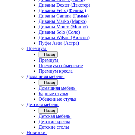
Диваны Dexter (Дэкстер)
Диваны Felix (Феликс)
Диваны Gamma (Гамма)
Диваны Marko (Марко)
Диваны Monro (Монро)
Диваны Solo (Соло)
Диваны Wilson (Вилсон)
Пуфы Astra (Астра)
Премиум
Назад
Премиум
Премиум геймерские
Премиум кресла
Домашняя мебель
Назад
Домашняя мебель
Барные стулья
Обеденные стулья
Детская мебель
Назад
Детская мебель
Детские кресла
Детские столы
Новинки