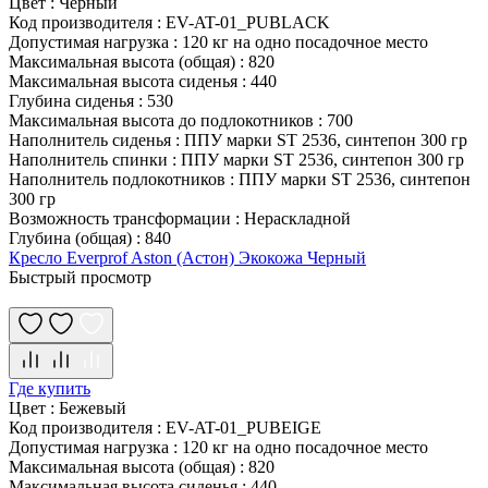
Цвет
:
Черный
Код производителя
:
EV-AT-01_PUBLACK
Допустимая нагрузка
:
120 кг на одно посадочное место
Максимальная высота (общая)
:
820
Максимальная высота сиденья
:
440
Глубина сиденья
:
530
Максимальная высота до подлокотников
:
700
Наполнитель сиденья
:
ППУ марки ST 2536, синтепон 300 гр
Наполнитель спинки
:
ППУ марки ST 2536, синтепон 300 гр
Наполнитель подлокотников
:
ППУ марки ST 2536, синтепон
300 гр
Возможность трансформации
:
Нераскладной
Глубина (общая)
:
840
Кресло Everprof Aston (Астон) Экокожа Черный
Быстрый просмотр
Где купить
Цвет
:
Бежевый
Код производителя
:
EV-AT-01_PUBEIGE
Допустимая нагрузка
:
120 кг на одно посадочное место
Максимальная высота (общая)
:
820
Максимальная высота сиденья
:
440