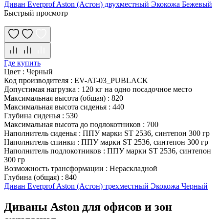
Диван Everprof Aston (Астон) двухместный Экокожа Бежевый
Быстрый просмотр
Где купить
Цвет
:
Черный
Код производителя
:
EV-AT-03_PUBLACK
Допустимая нагрузка
:
120 кг на одно посадочное место
Максимальная высота (общая)
:
820
Максимальная высота сиденья
:
440
Глубина сиденья
:
530
Максимальная высота до подлокотников
:
700
Наполнитель сиденья
:
ППУ марки ST 2536, синтепон 300 гр
Наполнитель спинки
:
ППУ марки ST 2536, синтепон 300 гр
Наполнитель подлокотников
:
ППУ марки ST 2536, синтепон
300 гр
Возможность трансформации
:
Нераскладной
Глубина (общая)
:
840
Диван Everprof Aston (Астон) трехместный Экокожа Черный
Диваны Aston для офисов и зон