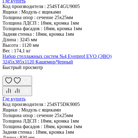
Где купить
Код производителя
:
254ST4GU9005
Ящики
:
Модуль с ящиками
Толщина опор
:
сечение 25х25мм
Толщина ЛДСП
:
18мм, кромка 1мм
Толщина фасадов
:
18мм, кромка 1мм
Задняя стенка
:
18мм, кромка 1мм
Длина
:
3245 мм
Высота
:
1120 мм
Вес
:
174,1 кг
Набор стеллажных систем №4 Everprof EVO (ЭВО)
3245x385x1120 Кашемир/Черный
Быстрый просмотр
Где купить
Код производителя
:
254ST5DK9005
Ящики
:
Модуль с ящиками
Толщина опор
:
сечение 25х25мм
Толщина ЛДСП
:
18мм, кромка 1мм
Толщина фасадов
:
18мм, кромка 1мм
Задняя стенка
:
18мм, кромка 1мм
Длина
:
830 мм