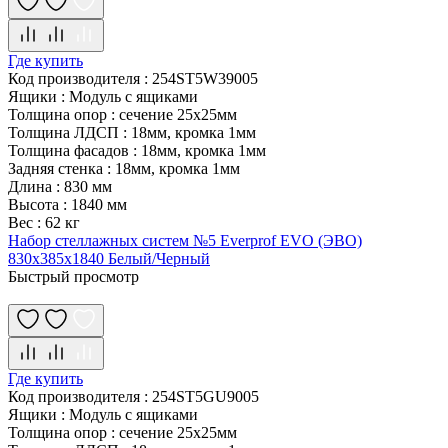
Где купить
Код производителя
:
254ST5W39005
Ящики
:
Модуль с ящиками
Толщина опор
:
сечение 25х25мм
Толщина ЛДСП
:
18мм, кромка 1мм
Толщина фасадов
:
18мм, кромка 1мм
Задняя стенка
:
18мм, кромка 1мм
Длина
:
830 мм
Высота
:
1840 мм
Вес
:
62 кг
Набор стеллажных систем №5 Everprof EVO (ЭВО)
830x385x1840 Белый/Черный
Быстрый просмотр
Где купить
Код производителя
:
254ST5GU9005
Ящики
:
Модуль с ящиками
Толщина опор
:
сечение 25х25мм