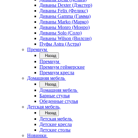
Диваны Dexter (Дэкстер)
Диваны Felix (Феликс)
Диваны Gamma (Гамма)
Диваны Marko (Марко)
Диваны Monro (Монро)
Диваны Solo (Соло)
Диваны Wilson (Вилсон)
Пуфы Astra (Астра)
Премиум
Назад
Премиум
Премиум геймерские
Премиум кресла
Домашняя мебель
Назад
Домашняя мебель
Барные стулья
Обеденные стулья
Детская мебель
Назад
Детская мебель
Детские кресла
Детские столы
Новинки