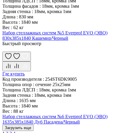
Толщина ЛДСП
:
18мм, кромка 1мм
Толщина фасадов
:
18мм, кромка 1мм
Задняя стенка
:
18мм, кромка 1мм
Длина
:
830 мм
Высота
:
1840 мм
Вес
:
62 кг
Набор стеллажных систем №5 Everprof EVO (ЭВО)
830x385x1840 Кашемир/Черный
Быстрый просмотр
Где купить
Код производителя
:
254ST6DK9005
Толщина опор
:
сечение 25х25мм
Толщина ЛДСП
:
18мм, кромка 1мм
Задняя стенка
:
18мм, кромка 1мм
Длина
:
1635 мм
Высота
:
1840 мм
Вес
:
88 кг
Набор стеллажных систем №6 Everprof EVO (ЭВО)
1635x385x1840 Дуб Пасадена/Черный
Загрузить еще