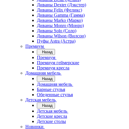
Диваны Dexter (Дэкстер)
Диваны Felix (Феликс)
Диваны Gamma (Гамма)
Диваны Marko (Марко)
Диваны Monro (Монро)
Диваны Solo (Соло)
Диваны Wilson (Вилсон)
Пуфы Astra (Астра)
Премиум
Назад
Премиум
Премиум геймерские
Премиум кресла
Домашняя мебель
Назад
Домашняя мебель
Барные стулья
Обеденные стулья
Детская мебель
Назад
Детская мебель
Детские кресла
Детские столы
Новинки