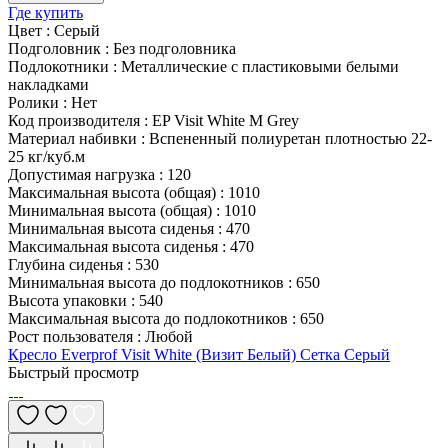
Где купить
Цвет
:
Серый
Подголовник
:
Без подголовника
Подлокотники
:
Металлические с пластиковыми белыми
накладками
Ролики
:
Нет
Код производителя
:
EP Visit White M Grey
Материал набивки
:
Вспененный полиуретан плотностью 22-
25 кг/куб.м
Допустимая нагрузка
:
120
Максимальная высота (общая)
:
1010
Минимальная высота (общая)
:
1010
Минимальная высота сиденья
:
470
Максимальная высота сиденья
:
470
Глубина сиденья
:
530
Минимальная высота до подлокотников
:
650
Высота упаковки
:
540
Максимальная высота до подлокотников
:
650
Рост пользователя
:
Любой
Кресло Everprof Visit White (Визит Белый) Сетка Серый
Быстрый просмотр