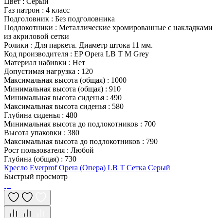
Цвет
:
Серый
Газ патрон
:
4 класс
Подголовник
:
Без подголовника
Подлокотники
:
Металлические хромированные с накладками
из акриловой сетки
Ролики
:
Для паркета. Диаметр штока 11 мм.
Код производителя
:
EP Opera LB T M Grey
Материал набивки
:
Нет
Допустимая нагрузка
:
120
Максимальная высота (общая)
:
1000
Минимальная высота (общая)
:
910
Минимальная высота сиденья
:
490
Максимальная высота сиденья
:
580
Глубина сиденья
:
480
Минимальная высота до подлокотников
:
700
Высота упаковки
:
380
Максимальная высота до подлокотников
:
790
Рост пользователя
:
Любой
Глубина (общая)
:
730
Кресло Everprof Opera (Опера) LB T Сетка Серый
Быстрый просмотр