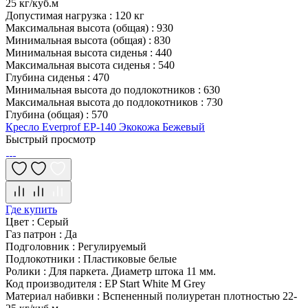
25 кг/куб.м
Допустимая нагрузка
:
120 кг
Максимальная высота (общая)
:
930
Минимальная высота (общая)
:
830
Минимальная высота сиденья
:
440
Максимальная высота сиденья
:
540
Глубина сиденья
:
470
Минимальная высота до подлокотников
:
630
Максимальная высота до подлокотников
:
730
Глубина (общая)
:
570
Кресло Everprof EP-140 Экокожа Бежевый
Быстрый просмотр
Где купить
Цвет
:
Серый
Газ патрон
:
Да
Подголовник
:
Регулируемый
Подлокотники
:
Пластиковые белые
Ролики
:
Для паркета. Диаметр штока 11 мм.
Код производителя
:
EP Start White M Grey
Материал набивки
:
Вспененный полиуретан плотностью 22-