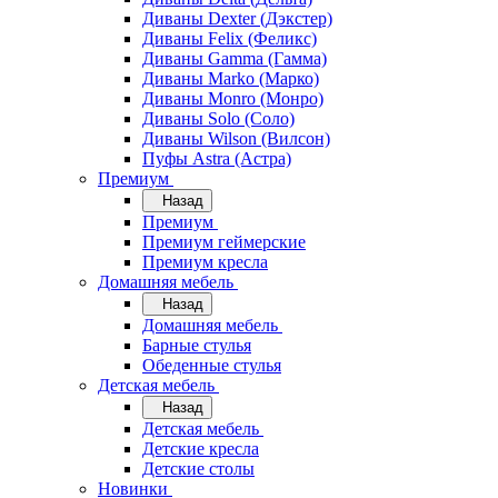
Диваны Dexter (Дэкстер)
Диваны Felix (Феликс)
Диваны Gamma (Гамма)
Диваны Marko (Марко)
Диваны Monro (Монро)
Диваны Solo (Соло)
Диваны Wilson (Вилсон)
Пуфы Astra (Астра)
Премиум
Назад
Премиум
Премиум геймерские
Премиум кресла
Домашняя мебель
Назад
Домашняя мебель
Барные стулья
Обеденные стулья
Детская мебель
Назад
Детская мебель
Детские кресла
Детские столы
Новинки