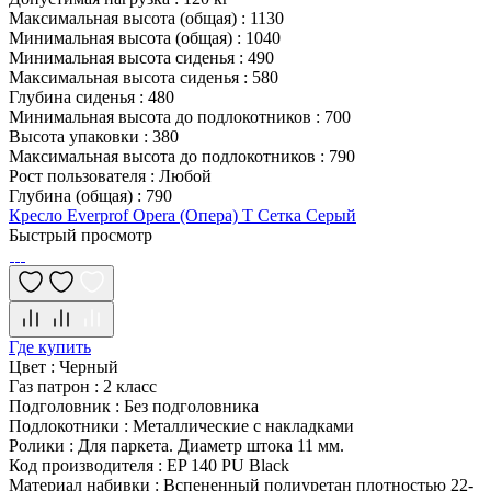
Максимальная высота (общая)
:
1130
Минимальная высота (общая)
:
1040
Минимальная высота сиденья
:
490
Максимальная высота сиденья
:
580
Глубина сиденья
:
480
Минимальная высота до подлокотников
:
700
Высота упаковки
:
380
Максимальная высота до подлокотников
:
790
Рост пользователя
:
Любой
Глубина (общая)
:
790
Кресло Everprof Opera (Опера) T Сетка Серый
Быстрый просмотр
Где купить
Цвет
:
Черный
Газ патрон
:
2 класс
Подголовник
:
Без подголовника
Подлокотники
:
Металлические с накладками
Ролики
:
Для паркета. Диаметр штока 11 мм.
Код производителя
:
EP 140 PU Black
Материал набивки
:
Вспененный полиуретан плотностью 22-