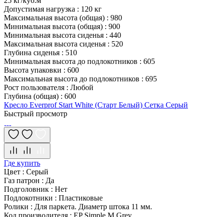
25 кг/куб.м
Допустимая нагрузка
:
120 кг
Максимальная высота (общая)
:
980
Минимальная высота (общая)
:
900
Минимальная высота сиденья
:
440
Максимальная высота сиденья
:
520
Глубина сиденья
:
510
Минимальная высота до подлокотников
:
605
Высота упаковки
:
600
Максимальная высота до подлокотников
:
695
Рост пользователя
:
Любой
Глубина (общая)
:
600
Кресло Everprof Start White (Старт Белый) Сетка Серый
Быстрый просмотр
Где купить
Цвет
:
Серый
Газ патрон
:
Да
Подголовник
:
Нет
Подлокотники
:
Пластиковые
Ролики
:
Для паркета. Диаметр штока 11 мм.
Код производителя
:
EP Simple M Grey