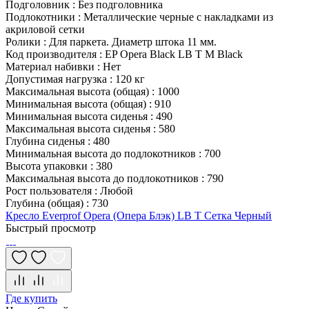
Подголовник
:
Без подголовника
Подлокотники
:
Металлические черные с накладками из
акриловой сетки
Ролики
:
Для паркета. Диаметр штока 11 мм.
Код производителя
:
EP Opera Black LB T M Black
Материал набивки
:
Нет
Допустимая нагрузка
:
120 кг
Максимальная высота (общая)
:
1000
Минимальная высота (общая)
:
910
Минимальная высота сиденья
:
490
Максимальная высота сиденья
:
580
Глубина сиденья
:
480
Минимальная высота до подлокотников
:
700
Высота упаковки
:
380
Максимальная высота до подлокотников
:
790
Рост пользователя
:
Любой
Глубина (общая)
:
730
Кресло Everprof Opera (Опера Блэк) LB T Сетка Черный
Быстрый просмотр
Где купить