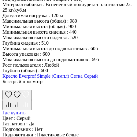
Материал набивки
:
Вспененный полиуретан плотностью 22-
25 кг/куб.м
Допустимая нагрузка
:
120 кг
Максимальная высота (общая)
:
980
Минимальная высота (общая)
:
900
Минимальная высота сиденья
:
440
Максимальная высота сиденья
:
520
Глубина сиденья
:
510
Минимальная высота до подлокотников
:
605
Высота упаковки
:
600
Максимальная высота до подлокотников
:
695
Рост пользователя
:
Любой
Глубина (общая)
:
600
Кресло Everprof Simple (Симпл) Сетка Серый
Быстрый просмотр
Где купить
Цвет
:
Серый
Газ патрон
:
Да
Подголовник
:
Нет
Подлокотники
:
Пластиковые белые