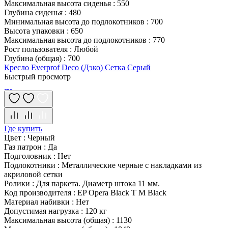
Максимальная высота сиденья
:
550
Глубина сиденья
:
480
Минимальная высота до подлокотников
:
700
Высота упаковки
:
650
Максимальная высота до подлокотников
:
770
Рост пользователя
:
Любой
Глубина (общая)
:
700
Кресло Everprof Deco (Дэко) Сетка Серый
Быстрый просмотр
Где купить
Цвет
:
Черный
Газ патрон
:
Да
Подголовник
:
Нет
Подлокотники
:
Металлические черные с накладками из
акриловой сетки
Ролики
:
Для паркета. Диаметр штока 11 мм.
Код производителя
:
EP Opera Black T M Black
Материал набивки
:
Нет
Допустимая нагрузка
:
120 кг
Максимальная высота (общая)
:
1130