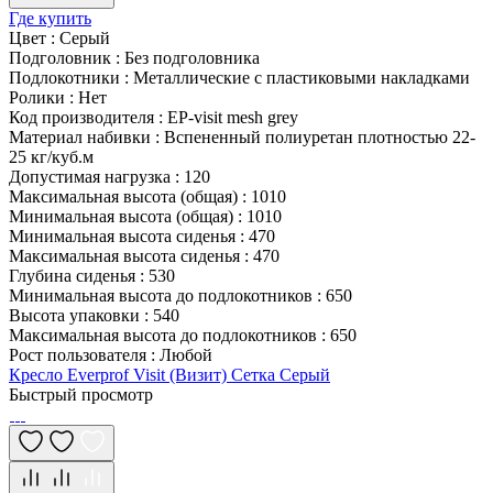
Где купить
Цвет
:
Серый
Подголовник
:
Без подголовника
Подлокотники
:
Металлические с пластиковыми накладками
Ролики
:
Нет
Код производителя
:
EP-visit mesh grey
Материал набивки
:
Вспененный полиуретан плотностью 22-
25 кг/куб.м
Допустимая нагрузка
:
120
Максимальная высота (общая)
:
1010
Минимальная высота (общая)
:
1010
Минимальная высота сиденья
:
470
Максимальная высота сиденья
:
470
Глубина сиденья
:
530
Минимальная высота до подлокотников
:
650
Высота упаковки
:
540
Максимальная высота до подлокотников
:
650
Рост пользователя
:
Любой
Кресло Everprof Visit (Визит) Сетка Серый
Быстрый просмотр