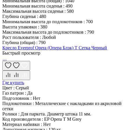
Минимальная высота (общая)
:
1040
Минимальная высота сиденья
:
490
Максимальная высота сиденья
:
580
Глубина сиденья
:
480
Минимальная высота до подлокотников
:
700
Высота упаковки
:
380
Максимальная высота до подлокотников
:
790
Рост пользователя
:
Любой
Глубина (общая)
:
790
Кресло Everprof Opera (Опера Блэк) T Сетка Черный
Быстрый просмотр
Где купить
Цвет
:
Серый
Газ патрон
:
Да
Подголовник
:
Нет
Подлокотники
:
Металлические с накладками из акриловой
сетки
Ролики
:
Для паркета. Диаметр штока 11 мм.
Код производителя
:
EP Opera T M Grey
Материал набивки
:
Нет
Допустимая нагрузка
:
120 кг