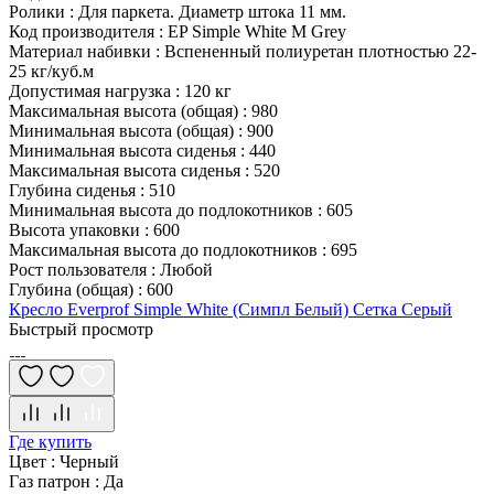
Ролики
:
Для паркета. Диаметр штока 11 мм.
Код производителя
:
EP Simple White M Grey
Материал набивки
:
Вспененный полиуретан плотностью 22-
25 кг/куб.м
Допустимая нагрузка
:
120 кг
Максимальная высота (общая)
:
980
Минимальная высота (общая)
:
900
Минимальная высота сиденья
:
440
Максимальная высота сиденья
:
520
Глубина сиденья
:
510
Минимальная высота до подлокотников
:
605
Высота упаковки
:
600
Максимальная высота до подлокотников
:
695
Рост пользователя
:
Любой
Глубина (общая)
:
600
Кресло Everprof Simple White (Симпл Белый) Сетка Серый
Быстрый просмотр
Где купить
Цвет
:
Черный
Газ патрон
:
Да