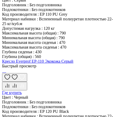
Цвет
:
Серый
Подголовник
:
Без подголовника
Подлокотники
:
Без подлокотников
Код производителя
:
EP 110 PU Grey
Материал набивки
:
Вспененный полиуретан плотностью 22-
25 кг/куб.м
Допустимая нагрузка
:
120 кг
Максимальная высота (общая)
:
790
Минимальная высота (общая)
:
790
Минимальная высота сиденья
:
470
Максимальная высота сиденья
:
470
Глубина сиденья
:
430
Глубина (общая)
:
560
Кресло Everprof EP-110 Экокожа Серый
Быстрый просмотр
Где купить
Цвет
:
Черный
Подголовник
:
Без подголовника
Подлокотники
:
Без подлокотников
Код производителя
:
EP 120 PU Black
Материал набивки
:
Вспененный полиуретан плотностью 22-