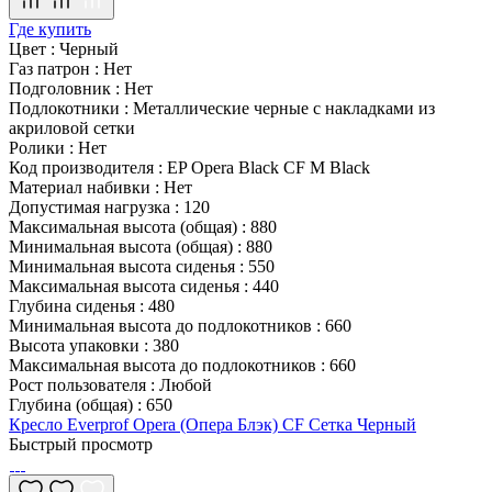
Где купить
Цвет
:
Черный
Газ патрон
:
Нет
Подголовник
:
Нет
Подлокотники
:
Металлические черные с накладками из
акриловой сетки
Ролики
:
Нет
Код производителя
:
EP Opera Black CF M Black
Материал набивки
:
Нет
Допустимая нагрузка
:
120
Максимальная высота (общая)
:
880
Минимальная высота (общая)
:
880
Минимальная высота сиденья
:
550
Максимальная высота сиденья
:
440
Глубина сиденья
:
480
Минимальная высота до подлокотников
:
660
Высота упаковки
:
380
Максимальная высота до подлокотников
:
660
Рост пользователя
:
Любой
Глубина (общая)
:
650
Кресло Everprof Opera (Опера Блэк) CF Сетка Черный
Быстрый просмотр