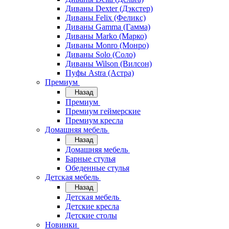
Диваны Dexter (Дэкстер)
Диваны Felix (Феликс)
Диваны Gamma (Гамма)
Диваны Marko (Марко)
Диваны Monro (Монро)
Диваны Solo (Соло)
Диваны Wilson (Вилсон)
Пуфы Astra (Астра)
Премиум
Назад
Премиум
Премиум геймерские
Премиум кресла
Домашняя мебель
Назад
Домашняя мебель
Барные стулья
Обеденные стулья
Детская мебель
Назад
Детская мебель
Детские кресла
Детские столы
Новинки