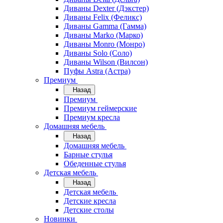
Диваны Dexter (Дэкстер)
Диваны Felix (Феликс)
Диваны Gamma (Гамма)
Диваны Marko (Марко)
Диваны Monro (Монро)
Диваны Solo (Соло)
Диваны Wilson (Вилсон)
Пуфы Astra (Астра)
Премиум
Назад
Премиум
Премиум геймерские
Премиум кресла
Домашняя мебель
Назад
Домашняя мебель
Барные стулья
Обеденные стулья
Детская мебель
Назад
Детская мебель
Детские кресла
Детские столы
Новинки