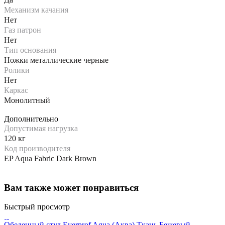
Механизм качания
Нет
Газ патрон
Нет
Тип основания
Ножки металлические черные
Ролики
Нет
Каркас
Монолитный
Дополнительно
Допустимая нагрузка
120 кг
Код производителя
EP Aqua Fabric Dark Brown
Вам также может понравиться
Быстрый просмотр
Обеденный стул Everprof Aqua (Аква) Ткань Бежевый
О