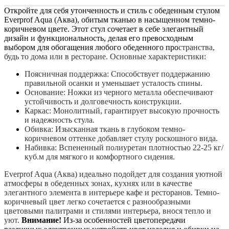
Откройте для себя утонченность и стиль с обеденным стулом
Everprof Aqua (Аква), обитым тканью в насыщенном темно-
коричневом цвете. Этот стул сочетает в себе элегантный
дизайн и функциональность, делая его превосходным
выбором для обогащения любого обеденного про
странства,
будь то дома или в ресторане.
Основные характеристики:
Поясничная поддержка: Способствует поддержанию
правильной осанки и уменьшает усталость спины.
Основание: Ножки из черного металла обеспечивают
устойчивость и долговечность конструкции.
Каркас: Монолитный, гарантирует высокую прочность
и надежность стула.
Обивка: Изысканная ткань в глубоком темно-
коричневом оттенке добавляет стулу роскошного вида.
Набивка: Вспененный полиуретан плотностью 22-25 кг/
куб.м для мягкого и комфортного сидения.
Everprof Aqua (Аква) идеально подойдет для создания уютной
атмосферы в обеденных зонах, кухнях или в качестве
элегантного элемента в интерьере кафе и ресторанов. Темно-
коричневый цвет легко сочетается с разнообразными
цветовыми палитрами и стилями интерьера, внося тепло и
уют.
Внимание!
Из-за особенностей цветопередачи