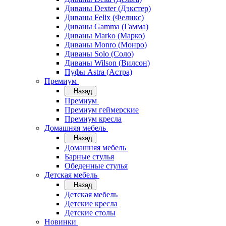
Диваны Dexter (Дэкстер)
Диваны Felix (Феликс)
Диваны Gamma (Гамма)
Диваны Marko (Марко)
Диваны Monro (Монро)
Диваны Solo (Соло)
Диваны Wilson (Вилсон)
Пуфы Astra (Астра)
Премиум
Назад
Премиум
Премиум геймерские
Премиум кресла
Домашняя мебель
Назад
Домашняя мебель
Барные стулья
Обеденные стулья
Детская мебель
Назад
Детская мебель
Детские кресла
Детские столы
Новинки