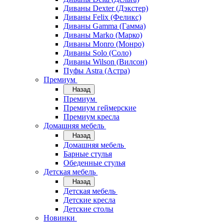
Диваны Dexter (Дэкстер)
Диваны Felix (Феликс)
Диваны Gamma (Гамма)
Диваны Marko (Марко)
Диваны Monro (Монро)
Диваны Solo (Соло)
Диваны Wilson (Вилсон)
Пуфы Astra (Астра)
Премиум
Назад
Премиум
Премиум геймерские
Премиум кресла
Домашняя мебель
Назад
Домашняя мебель
Барные стулья
Обеденные стулья
Детская мебель
Назад
Детская мебель
Детские кресла
Детские столы
Новинки